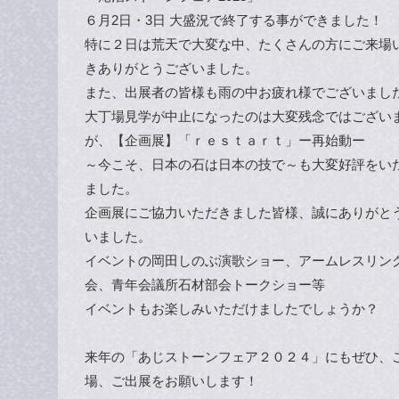
６月2日・3日 大盛況で終了する事ができました！
特に２日は荒天で大変な中、たくさんの方にご来場
きありがとうございました。
また、出展者の皆様も雨の中お疲れ様でございまし
大丁場見学が中止になったのは大変残念ではござい
が、【企画展】「ｒｅｓｔａｒｔ」ー再始動ー
～今こそ、日本の石は日本の技で～も大変好評をい
ました。
企画展にご協力いただきました皆様、誠にありがと
いました。
イベントの岡田しのぶ演歌ショー、アームレスリン
会、青年会議所石材部会トークショー等
イベントもお楽しみいただけましたでしょうか？
来年の「あじストーンフェア２０２４」にもぜひ、
場、ご出展をお願いします！